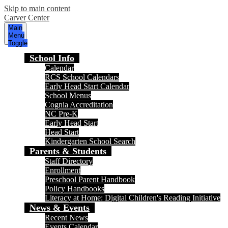
Skip to main content
Carver Center
Main
Menu
Toggle
School Info
Calendar
RCS School Calendars
Early Head Start Calendar
School Menus
Cognia Accreditation
NC Pre-K
Early Head Start
Head Start
Kindergarten School Search
Parents & Students
Staff Directory
Enrollment
Preschool Parent Handbook
Policy Handbooks
Literacy at Home: Digital Children's Reading Initiative
News & Events
Recent News
Events Calendar